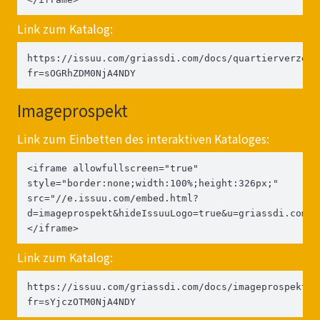
Link zum Katalog:
https://issuu.com/griassdi.com/docs/quartierverzeic
fr=sOGRhZDM0NjA4NDY
Imageprospekt
Link zum Einbetten des interaktiven Kataloges:
<iframe allowfullscreen="true" 
style="border:none;width:100%;height:326px;" 
src="//e.issuu.com/embed.html?
d=imageprospekt&hideIssuuLogo=true&u=griassdi.com">
</iframe>
Link zum Katalog:
https://issuu.com/griassdi.com/docs/imageprospekt?
fr=sYjczOTM0NjA4NDY