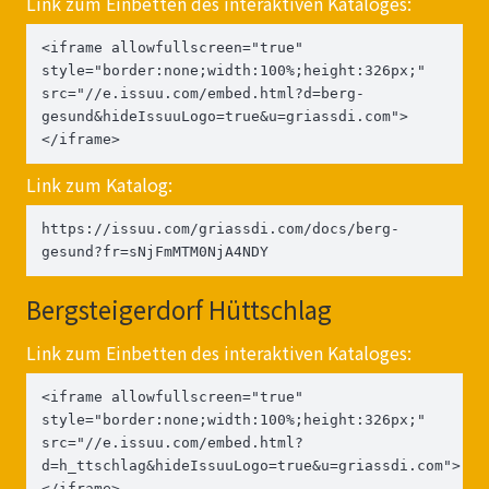
Link zum Einbetten des interaktiven Kataloges:
<iframe allowfullscreen="true" 
style="border:none;width:100%;height:326px;" 
src="//e.issuu.com/embed.html?d=berg-
gesund&hideIssuuLogo=true&u=griassdi.com">
</iframe>
Link zum Katalog:
https://issuu.com/griassdi.com/docs/berg-
gesund?fr=sNjFmMTM0NjA4NDY
Bergsteigerdorf Hüttschlag
Link zum Einbetten des interaktiven Kataloges:
<iframe allowfullscreen="true" 
style="border:none;width:100%;height:326px;" 
src="//e.issuu.com/embed.html?
d=h_ttschlag&hideIssuuLogo=true&u=griassdi.com">
</iframe>