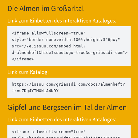
Die Almen im Großarltal
Link zum Einbetten des interaktiven Kataloges:
<iframe allowfullscreen="true" 
style="border:none;width:100%;height:326px;" 
src="//e.issuu.com/embed.html?
d=almenheft&hideIssuuLogo=true&u=griassdi.com">
</iframe>
Link zum Katalog:
https://issuu.com/griassdi.com/docs/almenheft?
fr=sZDg4YTM0NjA4NDY
Gipfel und Bergseen im Tal der Almen
Link zum Einbetten des interaktiven Kataloges:
<iframe allowfullscreen="true" 