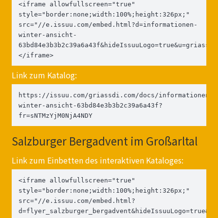
<iframe allowfullscreen="true" 
style="border:none;width:100%;height:326px;" 
src="//e.issuu.com/embed.html?d=informationen-
winter-ansicht-
63bd84e3b3b2c39a6a43f&hideIssuuLogo=true&u=griassdi
</iframe>
Link zum Katalog:
https://issuu.com/griassdi.com/docs/informationen-
winter-ansicht-63bd84e3b3b2c39a6a43f?
fr=sNTMzYjM0NjA4NDY
Salzburger Bergadvent im Großarltal
Link zum Einbetten des interaktiven Kataloges:
<iframe allowfullscreen="true" 
style="border:none;width:100%;height:326px;" 
src="//e.issuu.com/embed.html?
d=flyer_salzburger_bergadvent&hideIssuuLogo=true&u=