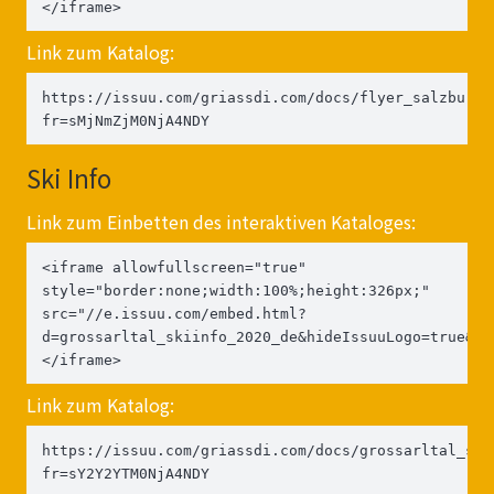
</iframe>
Link zum Katalog:
https://issuu.com/griassdi.com/docs/flyer_salzburge
fr=sMjNmZjM0NjA4NDY
Ski Info
Link zum Einbetten des interaktiven Kataloges:
<iframe allowfullscreen="true" 
style="border:none;width:100%;height:326px;" 
src="//e.issuu.com/embed.html?
d=grossarltal_skiinfo_2020_de&hideIssuuLogo=true&u=
</iframe>
Link zum Katalog:
https://issuu.com/griassdi.com/docs/grossarltal_ski
fr=sY2Y2YTM0NjA4NDY