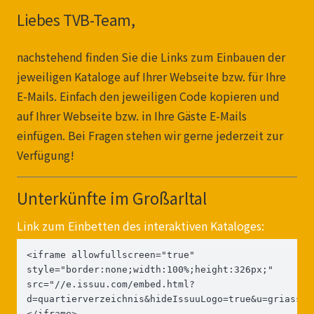
Liebes TVB-Team,
nachstehend finden Sie die Links zum Einbauen der
jeweiligen Kataloge auf Ihrer Webseite bzw. für Ihre
E-Mails. Einfach den jeweiligen Code kopieren und
auf Ihrer Webseite bzw. in Ihre Gäste E-Mails
einfügen. Bei Fragen stehen wir gerne jederzeit zur
Verfügung!
Unterkünfte im Großarltal
Link zum Einbetten des interaktiven Kataloges:
<iframe allowfullscreen="true" 
style="border:none;width:100%;height:326px;" 
src="//e.issuu.com/embed.html?
d=quartierverzeichnis&hideIssuuLogo=true&u=griassdi
</iframe>