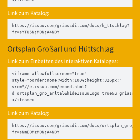
Link zum Katalog:
https://issuu.com/griassdi.com/docs/h_ttschlag?
fr=sYTU5NjM0NjA4NDY
Ortsplan Großarl und Hüttschlag
Link zum Einbetten des interaktiven Kataloges:
<iframe allowfullscreen="true" 
style="border:none;width:100%;height:326px;" 
src="//e.issuu.com/embed.html?
d=ortsplan_gro_arltal&hideIssuuLogo=true&u=griassdi
</iframe>
Link zum Katalog:
https://issuu.com/griassdi.com/docs/ortsplan_gro_ar
fr=sNmE0MzM0NjA4NDY