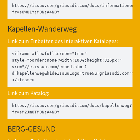
https://issuu.com/griassdi.com/docs/informationen_s
fr=sOWU1YjM0NjA4NDY
Kapellen-Wanderweg
Link zum Einbetten des interaktiven Kataloges:
<iframe allowfullscreen="true" 
style="border:none;width:100%;height:326px;" 
src="//e.issuu.com/embed.html?
d=kapellenweg&hideIssuuLogo=true&u=griassdi.com">
</iframe>
Link zum Katalog:
https://issuu.com/griassdi.com/docs/kapellenweg?
fr=sM2JmOTM0NjA4NDY
BERG-GESUND