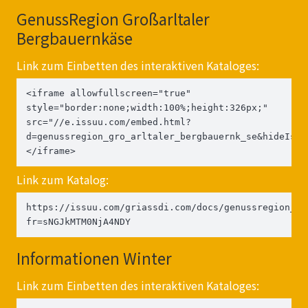
GenussRegion Großarltaler
Bergbauernkäse
Link zum Einbetten des interaktiven Kataloges:
<iframe allowfullscreen="true" 
style="border:none;width:100%;height:326px;" 
src="//e.issuu.com/embed.html?
d=genussregion_gro_arltaler_bergbauernk_se&hideIssu
</iframe>
Link zum Katalog:
https://issuu.com/griassdi.com/docs/genussregion_gr
fr=sNGJkMTM0NjA4NDY
Informationen Winter
Link zum Einbetten des interaktiven Kataloges: