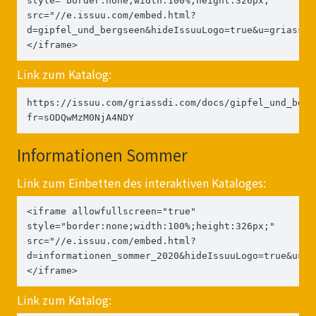
style="border:none;width:100%;height:326px;" 
src="//e.issuu.com/embed.html?
d=gipfel_und_bergseen&hideIssuuLogo=true&u=griassdi
</iframe>
Link zum Katalog:
https://issuu.com/griassdi.com/docs/gipfel_und_berg
fr=sODQwMzM0NjA4NDY
Informationen Sommer
Link zum Einbetten des interaktiven Kataloges:
<iframe allowfullscreen="true" 
style="border:none;width:100%;height:326px;" 
src="//e.issuu.com/embed.html?
d=informationen_sommer_2020&hideIssuuLogo=true&u=gr
</iframe>
Link zum Katalog: