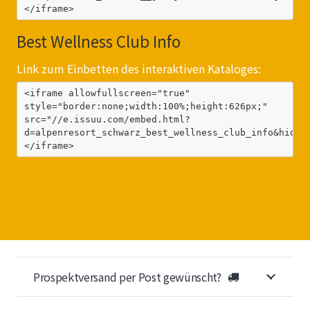
</iframe>
Best Wellness Club Info
Link zum Einbetten des interaktiven Kataloges:
<iframe allowfullscreen="true" 
style="border:none;width:100%;height:626px;" 
src="//e.issuu.com/embed.html?
d=alpenresort_schwarz_best_wellness_club_info&hideI
</iframe>
Prospektversand per Post gewünscht?