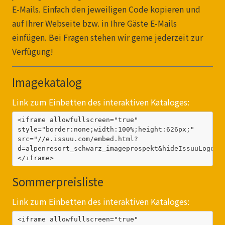
E-Mails. Einfach den jeweiligen Code kopieren und
auf Ihrer Webseite bzw. in Ihre Gäste E-Mails
einfügen. Bei Fragen stehen wir gerne jederzeit zur
Verfügung!
Imagekatalog
Link zum Einbetten des interaktiven Kataloges:
<iframe allowfullscreen="true" 
style="border:none;width:100%;height:626px;" 
src="//e.issuu.com/embed.html?
d=alpenresort_schwarz_imageprospekt&hideIssuuLogo=t
</iframe>
Sommerpreisliste
Link zum Einbetten des interaktiven Kataloges:
<iframe allowfullscreen="true" 