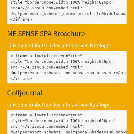
style="border:none;width:100%;height:626px;" 
src="//e.issuu.com/embed.html?
d=alpenresort_schwarz_sommerpreisliste&hideIssuuLog
</iframe>
ME SENSE SPA Broschüre
Link zum Einbetten des interaktiven Kataloges:
<iframe allowfullscreen="true" 
style="border:none;width:100%;height:626px;" 
src="//e.issuu.com/embed.html?
d=alpenresort_schwarz__me_sense_spa_brosch_re&hideI
</iframe>
Golfjournal
Link zum Einbetten des interaktiven Kataloges:
<iframe allowfullscreen="true" 
style="border:none;width:100%;height:626px;" 
src="//e.issuu.com/embed.html?
d=alpenresort_schwarz__golfjounal&hideIssuuLogo=tru