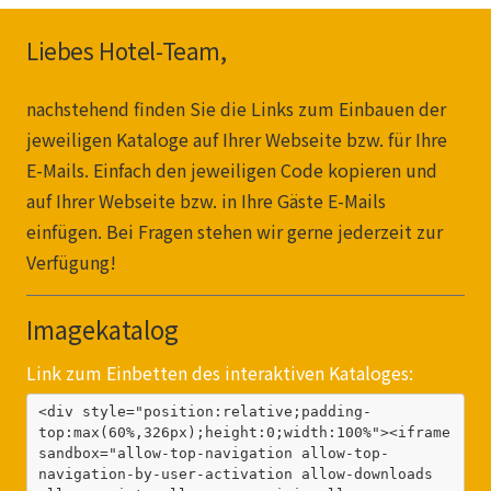
Liebes Hotel-Team,
nachstehend finden Sie die Links zum Einbauen der
jeweiligen Kataloge auf Ihrer Webseite bzw. für Ihre
E-Mails. Einfach den jeweiligen Code kopieren und
auf Ihrer Webseite bzw. in Ihre Gäste E-Mails
einfügen. Bei Fragen stehen wir gerne jederzeit zur
Verfügung!
Imagekatalog
Link zum Einbetten des interaktiven Kataloges:
<div style="position:relative;padding-
top:max(60%,326px);height:0;width:100%"><iframe 
sandbox="allow-top-navigation allow-top-
navigation-by-user-activation allow-downloads 