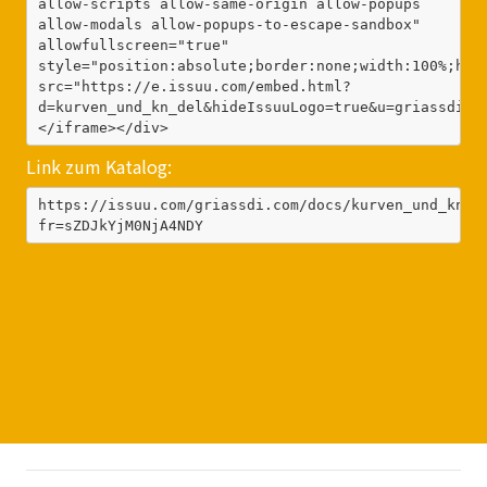
allow-scripts allow-same-origin allow-popups 
allow-modals allow-popups-to-escape-sandbox" 
allowfullscreen="true" 
style="position:absolute;border:none;width:100%;heig
src="https://e.issuu.com/embed.html?
d=kurven_und_kn_del&hideIssuuLogo=true&u=griassdi.c
</iframe></div>
Link zum Katalog:
https://issuu.com/griassdi.com/docs/kurven_und_kn_d
fr=sZDJkYjM0NjA4NDY