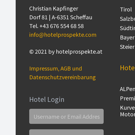
Christian Kapfinger
Tirol
Dorf 81 | A-6351 Scheffau
Salzb
Tel. +43 676 554 68 58
Südti
info@hotelprospekte.com
Bayer
Steie
© 2021 by hotelprospekte.at
Hote
Impressum, AGB und
Datenschutzvereinbarung
ALPen
Premi
Hotel Login
Kurve
Motor