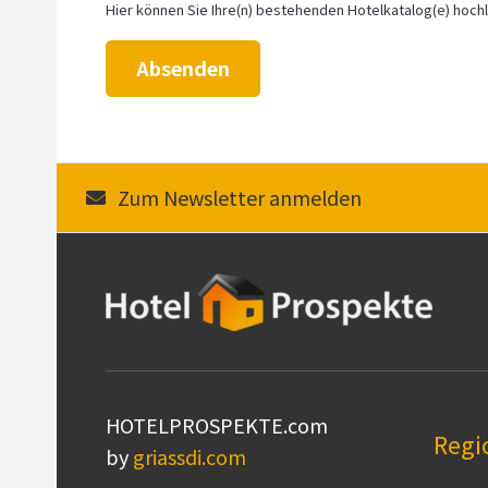
Hier können Sie Ihre(n) bestehenden Hotelkatalog(e) hochla
Absenden
Zum Newsletter anmelden
HOTELPROSPEKTE.com
Regi
by
griassdi.com