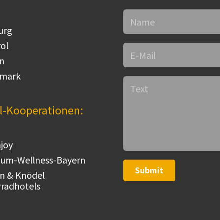
urg
rol
n
rmark
l-Kooperationen:
joy
um-Wellness-Bayern
Submit
n & Knödel
radhotels