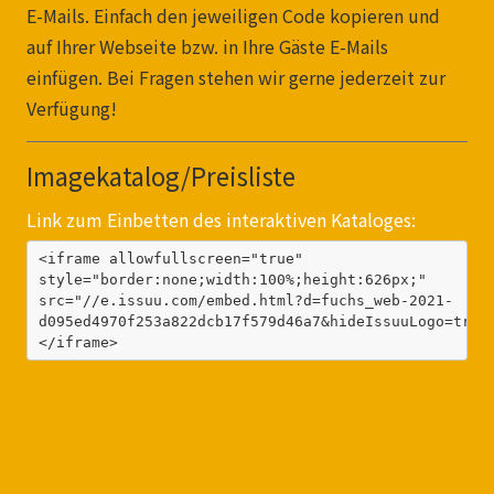
E-Mails. Einfach den jeweiligen Code kopieren und
auf Ihrer Webseite bzw. in Ihre Gäste E-Mails
einfügen. Bei Fragen stehen wir gerne jederzeit zur
Verfügung!
Imagekatalog/Preisliste
Link zum Einbetten des interaktiven Kataloges:
<iframe allowfullscreen="true" 
style="border:none;width:100%;height:626px;" 
src="//e.issuu.com/embed.html?d=fuchs_web-2021-
d095ed4970f253a822dcb17f579d46a7&hideIssuuLogo=true
</iframe>