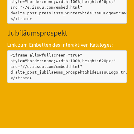
style="border:none;width:100%;height:626px;" 
src="//e.issuu.com/embed.html?
d=alte_post_preisliste_winter&hideIssuuLogo=true&u=
</iframe>
Jubiläumsprospekt
Link zum Einbetten des interaktiven Kataloges:
<iframe allowfullscreen="true" 
style="border:none;width:100%;height:626px;" 
src="//e.issuu.com/embed.html?
d=alte_post_jubilaeums_prospekt&hideIssuuLogo=true&
</iframe>