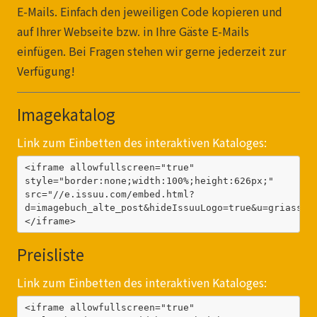
E-Mails. Einfach den jeweiligen Code kopieren und
auf Ihrer Webseite bzw. in Ihre Gäste E-Mails
einfügen. Bei Fragen stehen wir gerne jederzeit zur
Verfügung!
Imagekatalog
Link zum Einbetten des interaktiven Kataloges:
<iframe allowfullscreen="true" 
style="border:none;width:100%;height:626px;" 
src="//e.issuu.com/embed.html?
d=imagebuch_alte_post&hideIssuuLogo=true&u=griassdi
</iframe>
Preisliste
Link zum Einbetten des interaktiven Kataloges:
<iframe allowfullscreen="true" 