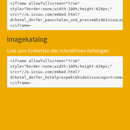
<iframe allowfullscreen="true" 
style="border:none;width:100%;height:626px;" 
src="//e.issuu.com/embed.html?
d=hotel_dorfer_pauschalen_und_preise&hideIssuuLogo=
</iframe>
Imagekatalog
Link zum Einbetten des interaktiven Kataloges:
<iframe allowfullscreen="true" 
style="border:none;width:100%;height:626px;" 
src="//e.issuu.com/embed.html?
d=hotel_dorfer_hotelprospekt&hideIssuuLogo=true&u=g
</iframe>