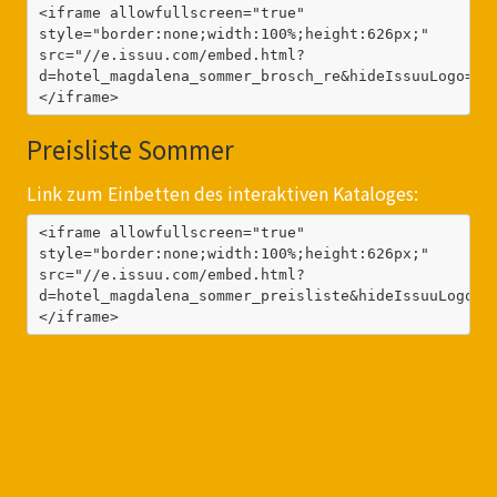
<iframe allowfullscreen="true" 
style="border:none;width:100%;height:626px;" 
src="//e.issuu.com/embed.html?
d=hotel_magdalena_sommer_brosch_re&hideIssuuLogo=tr
</iframe>
Preisliste Sommer
Link zum Einbetten des interaktiven Kataloges:
<iframe allowfullscreen="true" 
style="border:none;width:100%;height:626px;" 
src="//e.issuu.com/embed.html?
d=hotel_magdalena_sommer_preisliste&hideIssuuLogo=t
</iframe>