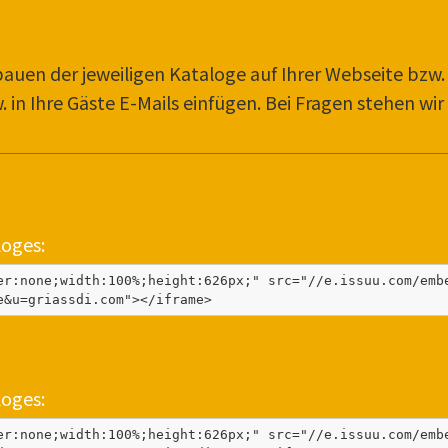
uen der jeweiligen Kataloge auf Ihrer Webseite bzw. f
 in Ihre Gäste E-Mails einfügen. Bei Fragen stehen wir
loges:
er:none;width:100%;height:626px;" src="//e.issuu.com/emb
e&u=griassdi.com"></iframe>
loges:
er:none;width:100%;height:626px;" src="//e.issuu.com/emb