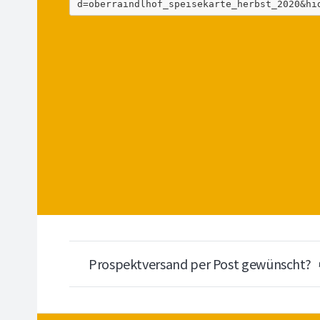
d=oberraindlhof_speisekarte_herbst_2020&hi
Prospektversand per Post gewünscht?