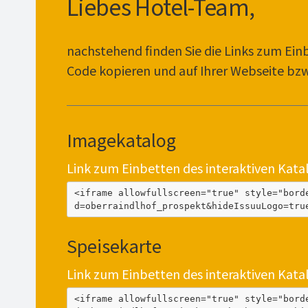
Liebes Hotel-Team,
nachstehend finden Sie die Links zum Einba
Code kopieren und auf Ihrer Webseite bzw.
Imagekatalog
Link zum Einbetten des interaktiven Kata
<iframe allowfullscreen="true" style="bord
d=oberraindlhof_prospekt&hideIssuuLogo=tru
Speisekarte
Link zum Einbetten des interaktiven Kata
<iframe allowfullscreen="true" style="bord