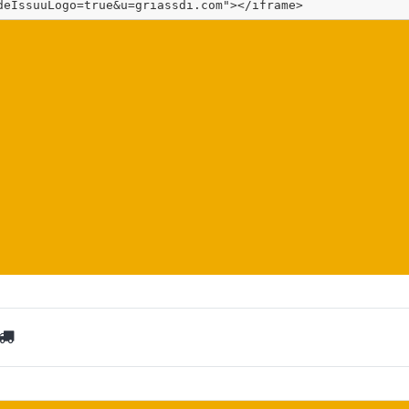
deIssuuLogo=true&u=griassdi.com"></iframe>