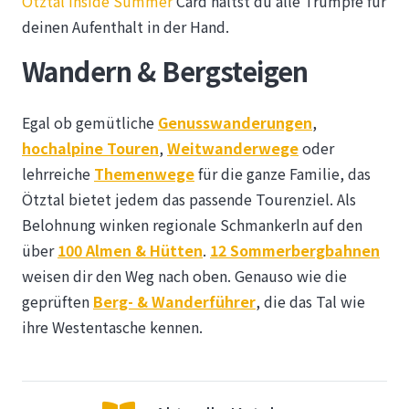
Ötztal Inside Summer
Card hältst du alle Trümpfe für
deinen Aufenthalt in der Hand.
Wandern & Bergsteigen
Egal ob gemütliche
Genusswanderungen
,
hochalpine Touren
,
Weitwanderwege
oder
lehrreiche
Themenwege
für die ganze Familie, das
Ötztal bietet jedem das passende Tourenziel. Als
Belohnung winken regionale Schmankerln auf den
über
100 Almen & Hütten
.
12 Sommerbergbahnen
weisen dir den Weg nach oben. Genauso wie die
geprüften
Berg- & Wanderführer
, die das Tal wie
ihre Westentasche kennen.