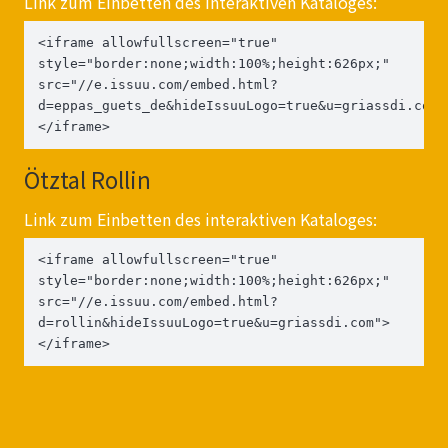
Link zum Einbetten des interaktiven Kataloges:
<iframe allowfullscreen="true" 
style="border:none;width:100%;height:626px;" 
src="//e.issuu.com/embed.html?
d=eppas_guets_de&hideIssuuLogo=true&u=griassdi.com"
</iframe>
Ötztal Rollin
Link zum Einbetten des interaktiven Kataloges:
<iframe allowfullscreen="true" 
style="border:none;width:100%;height:626px;" 
src="//e.issuu.com/embed.html?
d=rollin&hideIssuuLogo=true&u=griassdi.com">
</iframe>