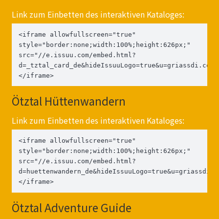
Link zum Einbetten des interaktiven Kataloges:
<iframe allowfullscreen="true" 
style="border:none;width:100%;height:626px;" 
src="//e.issuu.com/embed.html?
d=_tztal_card_de&hideIssuuLogo=true&u=griassdi.com"
</iframe>
Ötztal Hüttenwandern
Link zum Einbetten des interaktiven Kataloges:
<iframe allowfullscreen="true" 
style="border:none;width:100%;height:626px;" 
src="//e.issuu.com/embed.html?
d=huettenwandern_de&hideIssuuLogo=true&u=griassdi.c
</iframe>
Ötztal Adventure Guide