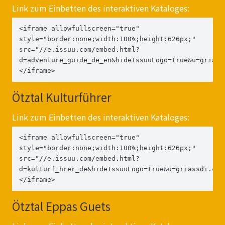
Link zum Einbetten des interaktiven Kataloges:
<iframe allowfullscreen="true" 
style="border:none;width:100%;height:626px;" 
src="//e.issuu.com/embed.html?
d=adventure_guide_de_en&hideIssuuLogo=true&u=griass
</iframe>
Ötztal Kulturführer
Link zum Einbetten des interaktiven Kataloges:
<iframe allowfullscreen="true" 
style="border:none;width:100%;height:626px;" 
src="//e.issuu.com/embed.html?
d=kulturf_hrer_de&hideIssuuLogo=true&u=griassdi.com
</iframe>
Ötztal Eppas Guets