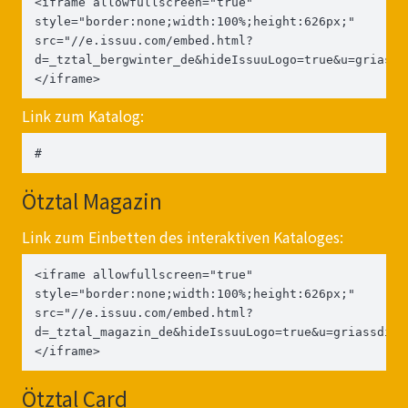
<iframe allowfullscreen="true" 
style="border:none;width:100%;height:626px;" 
src="//e.issuu.com/embed.html?
d=_tztal_bergwinter_de&hideIssuuLogo=true&u=griassd
</iframe>
Link zum Katalog:
#
Ötztal Magazin
Link zum Einbetten des interaktiven Kataloges:
<iframe allowfullscreen="true" 
style="border:none;width:100%;height:626px;" 
src="//e.issuu.com/embed.html?
d=_tztal_magazin_de&hideIssuuLogo=true&u=griassdi.c
</iframe>
Ötztal Card