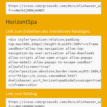
https://issuu.com/griassdi.com/docs/elixhauser_wirt
fr=sNmJkZjM0NjA4NDY
HorizontSpa
Link zum Einbetten des interaktiven Kataloges:
<div style="position:relative;padding-
top:max(60%,326px);height:0;width:100%"><iframe 
sandbox="allow-top-navigation allow-top-
navigation-by-user-activation allow-downloads 
allow-scripts allow-same-origin allow-popups 
allow-modals allow-popups-to-escape-sandbox" 
allowfullscreen="true" 
style="position:absolute;border:none;width:100%;heig
src="https://e.issuu.com/embed.html?
d=elixhauser_wirt_horizontspa&hideIssuuLogo=true&u=
</iframe></div>
Link zum Katalog:
https://issuu.com/griassdi.com/docs/elixhauser_wirt
fr=sNWIzNDM0NjA4NDY