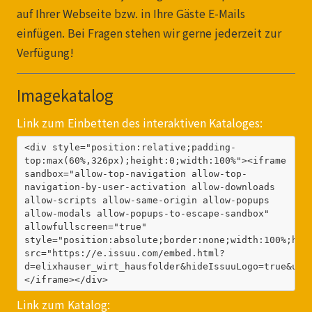
auf Ihrer Webseite bzw. in Ihre Gäste E-Mails
einfügen. Bei Fragen stehen wir gerne jederzeit zur
Verfügung!
Imagekatalog
Link zum Einbetten des interaktiven Kataloges:
<div style="position:relative;padding-
top:max(60%,326px);height:0;width:100%"><iframe 
sandbox="allow-top-navigation allow-top-
navigation-by-user-activation allow-downloads 
allow-scripts allow-same-origin allow-popups 
allow-modals allow-popups-to-escape-sandbox" 
allowfullscreen="true" 
style="position:absolute;border:none;width:100%;heig
src="https://e.issuu.com/embed.html?
d=elixhauser_wirt_hausfolder&hideIssuuLogo=true&u=g
</iframe></div>
Link zum Katalog: