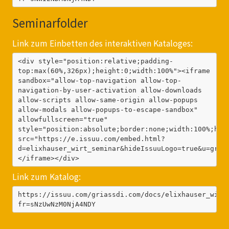
Seminarfolder
Link zum Einbetten des interaktiven Kataloges:
<div style="position:relative;padding-
top:max(60%,326px);height:0;width:100%"><iframe 
sandbox="allow-top-navigation allow-top-
navigation-by-user-activation allow-downloads 
allow-scripts allow-same-origin allow-popups 
allow-modals allow-popups-to-escape-sandbox" 
allowfullscreen="true" 
style="position:absolute;border:none;width:100%;heig
src="https://e.issuu.com/embed.html?
d=elixhauser_wirt_seminar&hideIssuuLogo=true&u=gria
</iframe></div>
Link zum Katalog:
https://issuu.com/griassdi.com/docs/elixhauser_wirt
fr=sNzUwNzM0NjA4NDY